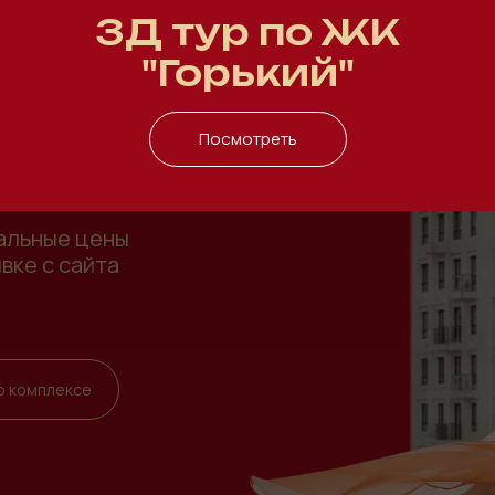
3Д тур по ЖК
вды
"Горький"
Посмотреть
ая ипотека
альные цены
явке с сайта
о комплексе